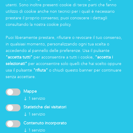
INFORMAZIONI
utenti. Sono inoltre presenti cookie di terze parti che fanno
Gruppo
utilizzo di cookie anche non tecnici per i quali è necessario
prestare il proprio consenso; puoi conoscere i dettagli
Certificazioni
consultando la nostra cookie policy.
News
Lavorare in Markas
Puoi liberamente prestare, rifiutare o revocare il tuo consenso,
Markas Family
in qualsiasi momento, personalizzando ogni tua scelta o
Press
accedendo al pannello delle preferenze. Usa il pulsante
"accetta tutti"
per acconsentire a tutti i cookie,
"accetta i
selezionati"
per acconsentire solo quelli che hai scelto oppure
AREA RISERVATA
usa il pulsante
"rifiuta"
o chiudi questo banner per continuare
senza accettare.
Mappe
↓
1
servizio
Statistiche dei visitatori
↓
1
servizio
Contenuto incorporato
↓
1
servizio