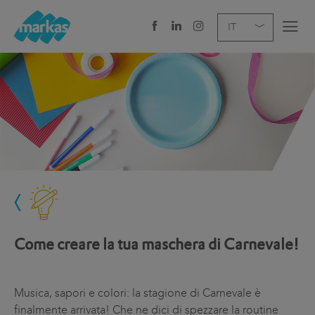
EN
DE
IT
AZIENDA
SERVIZI
SETTORE
NEWS
CAREER
Come creare la tua maschera di Carnevale!
SEDI E CONTATTI
Musica, sapori e colori: la stagione di Carnevale è
finalmente arrivata! Che ne dici di spezzare la routine