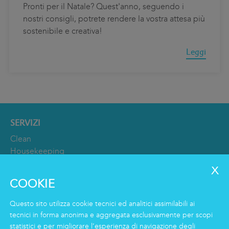
Pronti per il Natale? Quest'anno, seguendo i
nostri consigli, potrete rendere la vostra attesa più
sostenibile e creativa!
Leggi
SERVIZI
Clean
Housekeeping
Food
Facility
COOKIE
Logistics & Care
Servizio Eco Clean
Questo sito utilizza cookie tecnici ed analitici assimilabili ai
tecnici in forma anonima e aggregata esclusivamente per scopi
statistici e per migliorare l’esperienza di navigazione degli