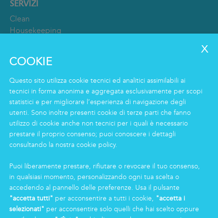
SERVIZI
Clean
Housekeeping
Food
Facility
COOKIE
Logistics & Care
Servizio Eco Clean
Questo sito utilizza cookie tecnici ed analitici assimilabili ai
tecnici in forma anonima e aggregata esclusivamente per scopi
statistici e per migliorare l’esperienza di navigazione degli
INFORMAZIONI
utenti. Sono inoltre presenti cookie di terze parti che fanno
Gruppo
utilizzo di cookie anche non tecnici per i quali è necessario
prestare il proprio consenso; puoi conoscere i dettagli
Certificazioni
consultando la nostra cookie policy.
News
Lavorare in Markas
Puoi liberamente prestare, rifiutare o revocare il tuo consenso,
Markas Family
in qualsiasi momento, personalizzando ogni tua scelta o
Press
accedendo al pannello delle preferenze. Usa il pulsante
"accetta tutti"
per acconsentire a tutti i cookie,
"accetta i
selezionati"
per acconsentire solo quelli che hai scelto oppure
AREA RISERVATA