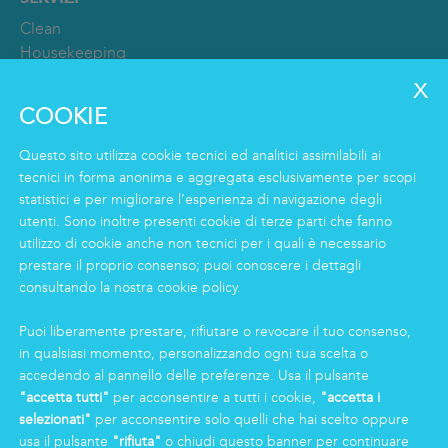
Clean
Housekeeping
Food
Facility
COOKIE
Logistics & Care
Servizio Eco Clean
Questo sito utilizza cookie tecnici ed analitici assimilabili ai
tecnici in forma anonima e aggregata esclusivamente per scopi
statistici e per migliorare l’esperienza di navigazione degli
INFORMAZIONI
utenti. Sono inoltre presenti cookie di terze parti che fanno
Gruppo
utilizzo di cookie anche non tecnici per i quali è necessario
prestare il proprio consenso; puoi conoscere i dettagli
Certificazioni
consultando la nostra cookie policy.
News
Lavorare in Markas
Puoi liberamente prestare, rifiutare o revocare il tuo consenso,
Markas Family
in qualsiasi momento, personalizzando ogni tua scelta o
Press
accedendo al pannello delle preferenze. Usa il pulsante
"accetta tutti"
per acconsentire a tutti i cookie,
"accetta i
selezionati"
per acconsentire solo quelli che hai scelto oppure
AREA RISERVATA
usa il pulsante
"rifiuta"
o chiudi questo banner per continuare