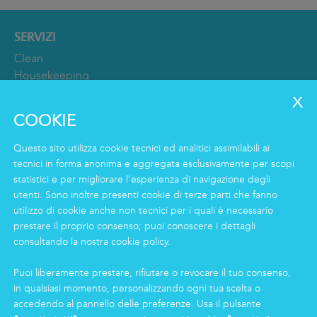
SERVIZI
Clean
Housekeeping
Food
Facility
COOKIE
Logistics & Care
Servizio Eco Clean
Questo sito utilizza cookie tecnici ed analitici assimilabili ai
tecnici in forma anonima e aggregata esclusivamente per scopi
statistici e per migliorare l’esperienza di navigazione degli
INFORMAZIONI
utenti. Sono inoltre presenti cookie di terze parti che fanno
Gruppo
utilizzo di cookie anche non tecnici per i quali è necessario
prestare il proprio consenso; puoi conoscere i dettagli
Certificazioni
consultando la nostra cookie policy.
News
Lavorare in Markas
Puoi liberamente prestare, rifiutare o revocare il tuo consenso,
Markas Family
in qualsiasi momento, personalizzando ogni tua scelta o
Press
accedendo al pannello delle preferenze. Usa il pulsante