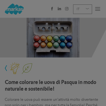
EN
DE
IT
AZIENDA
SERVIZI
SETTORE
NEWS
CAREER
Come colorare le uova di Pasqua in modo
SEDI E CONTATTI
naturale e sostenibile!
Colorare le uova può essere un'attività molto divertente
non solo per i bambini, ma per tutta la famiglia! Perché