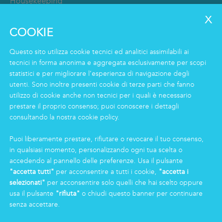
Housekeeping
Food
Facility
COOKIE
Logistics & Care
Servizio Eco Clean
Questo sito utilizza cookie tecnici ed analitici assimilabili ai
tecnici in forma anonima e aggregata esclusivamente per scopi
statistici e per migliorare l’esperienza di navigazione degli
INFORMAZIONI
utenti. Sono inoltre presenti cookie di terze parti che fanno
Gruppo
utilizzo di cookie anche non tecnici per i quali è necessario
prestare il proprio consenso; puoi conoscere i dettagli
Certificazioni
consultando la nostra cookie policy.
News
Lavorare in Markas
Puoi liberamente prestare, rifiutare o revocare il tuo consenso,
Markas Family
in qualsiasi momento, personalizzando ogni tua scelta o
Press
accedendo al pannello delle preferenze. Usa il pulsante
"accetta tutti"
per acconsentire a tutti i cookie,
"accetta i
selezionati"
per acconsentire solo quelli che hai scelto oppure
AREA RISERVATA
usa il pulsante
"rifiuta"
o chiudi questo banner per continuare
senza accettare.