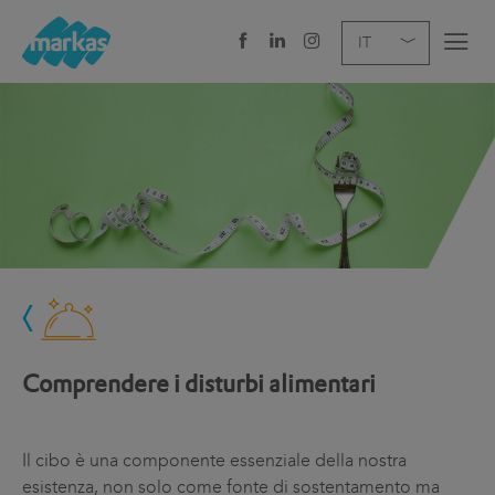
EN
DE
IT
AZIENDA
SERVIZI
SETTORE
NEWS
CAREER
Comprendere i disturbi alimentari
SEDI E CONTATTI
Il cibo è una componente essenziale della nostra
esistenza, non solo come fonte di sostentamento ma