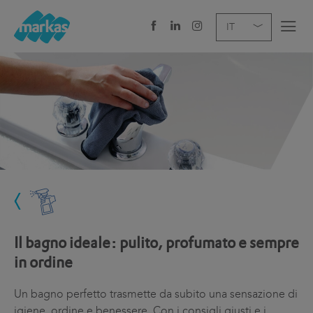
EN
DE
IT
AZIENDA
SERVIZI
SETTORE
NEWS
CAREER
Il bagno ideale: pulito, profumato e sempre
SEDI E CONTATTI
in ordine
Un bagno perfetto trasmette da subito una sensazione di
igiene, ordine e benessere. Con i consigli giusti e i