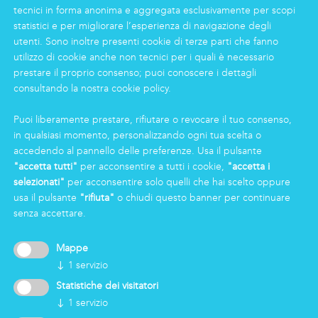
tecnici in forma anonima e aggregata esclusivamente per scopi
statistici e per migliorare l’esperienza di navigazione degli
INFORMAZIONI
utenti. Sono inoltre presenti cookie di terze parti che fanno
Gruppo
utilizzo di cookie anche non tecnici per i quali è necessario
prestare il proprio consenso; puoi conoscere i dettagli
Certificazioni
consultando la nostra cookie policy.
News
Lavorare in Markas
Puoi liberamente prestare, rifiutare o revocare il tuo consenso,
Markas Family
in qualsiasi momento, personalizzando ogni tua scelta o
Press
accedendo al pannello delle preferenze. Usa il pulsante
"accetta tutti"
per acconsentire a tutti i cookie,
"accetta i
selezionati"
per acconsentire solo quelli che hai scelto oppure
AREA RISERVATA
usa il pulsante
"rifiuta"
o chiudi questo banner per continuare
senza accettare.
Mappe
↓
1
servizio
Statistiche dei visitatori
↓
1
servizio