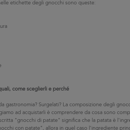
nelle etichette degli gnocchi sono queste:
tura
e
uali, come sceglierli e perché
 da gastronomia? Surgelati? La composizione degli gnocc
giamo ad acquistarli è comprendere da cosa sono comp
ritta "gnocchi di patate" significa che la patata è l'ingre
occhi con patate", allora in quel caso l'ingrediente princi