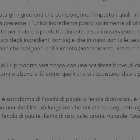
ti gli ingredienti che compongono l'impasto i quali, in 
tà presente. L'unico ingrediente posto solitamente all'u
lizzato per aiutare il prodotto durante la sua conservazio
enco degli ingredienti con sigle che iniziano con la lette
ione che svolgono nell'alimento (antiossidante, antimicrob
più il prodotto sarà fresco con una scadenza breve di cir
iorni si alzano a 30 come quelli che si acquistano sfusi a
a è sottoforma di fiocchi di patata o fecola disidratata, 
o una shelf life più lunga ma che utilizzano i seguenti in
 fecola di patate, farina di riso, sale, aroma naturale. Q
.