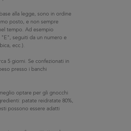
base alla legge, sono in ordine
ltimo posto, e non sempre
ne nel tempo. Ad esempio
ra "E", seguiti da un numero e
ica, ecc.).
ca 5 giorni. Se confezionati in
 peso presso i banchi
è meglio optare per gli gnocchi
gredienti: patate reidratate 80%,
uesti possono essere adatti