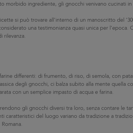
sto morbido ingrediente, gli gnocchi venivano cucinati in 
cette si può trovare all'interno di un manoscritto del '30
onsiderato una testimonianza quasi unica per l'epoca. Qu
i rilevanza.
arine differenti: di frumento, di riso, di semola, con pat
lassica degli gnocchi, ci balza subito alla mente quella co
arata con un semplice impasto di acqua e farina.
endono gli gnocchi diversi tra loro, senza contare le tant
i caratteristici del luogo variano da tradizione a tradizi
la Romana.