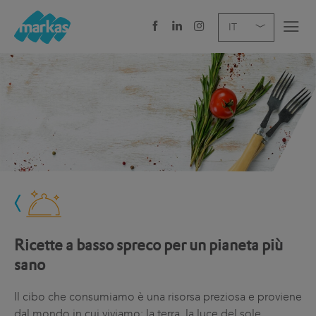
EN
DE
IT
AZIENDA
SERVIZI
SETTORE
NEWS
CAREER
Ricette a basso spreco per un pianeta più
SEDI E CONTATTI
sano
Il cibo che consumiamo è una risorsa preziosa e proviene
dal mondo in cui viviamo: la terra, la luce del sole,