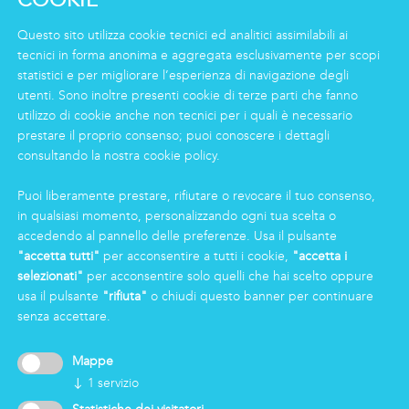
Logistics & Care
Servizio Eco Clean
Questo sito utilizza cookie tecnici ed analitici assimilabili ai
tecnici in forma anonima e aggregata esclusivamente per scopi
statistici e per migliorare l’esperienza di navigazione degli
INFORMAZIONI
utenti. Sono inoltre presenti cookie di terze parti che fanno
Gruppo
utilizzo di cookie anche non tecnici per i quali è necessario
prestare il proprio consenso; puoi conoscere i dettagli
Certificazioni
consultando la nostra cookie policy.
News
Lavorare in Markas
Puoi liberamente prestare, rifiutare o revocare il tuo consenso,
Markas Family
in qualsiasi momento, personalizzando ogni tua scelta o
Press
accedendo al pannello delle preferenze. Usa il pulsante
"accetta tutti"
per acconsentire a tutti i cookie,
"accetta i
selezionati"
per acconsentire solo quelli che hai scelto oppure
AREA RISERVATA
usa il pulsante
"rifiuta"
o chiudi questo banner per continuare
senza accettare.
Mappe
↓
1
servizio