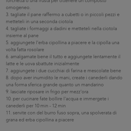
forchetta o una frusta per ottenere un composto
omogeneo.
3.
tagliate il pane raffermo a cubetti o in piccoli pezzi e
metteteli in una seconda ciotola
4.
tagliate i formaggi a dadini e metteteli nella ciotola
insieme al pane
5.
aggiungete l'erba cipollina a piacere e la cipolla una
volta fatta rosolare
6.
amalgamate bene il tutto e aggiungete lentamente il
latte e le uova sbattute inizialmente
7.
aggiungete i due cucchiai di farina e mescolate bene
8.
dopo aver inumidito le mani, create i canederli dando
una forma sferica grande quanto un mandarino
9.
lasciate riposare in frigo per mezz'ora
10.
per cucinare fate bollire l'acqua e immergete i
canederli per 10 min - 12 min
11.
servite con del burro fuso sopra, una spolverata di
grana ed erba cipollina a piacere