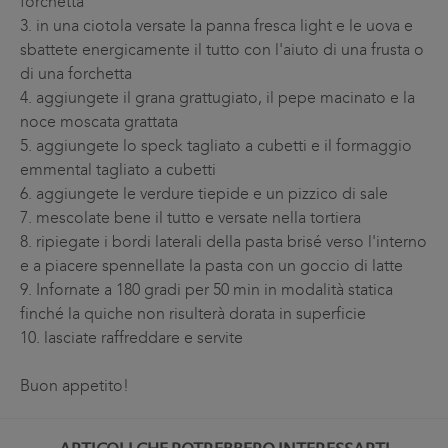
forchetta
3.
in una ciotola versate la panna fresca light e le uova e
sbattete energicamente il tutto con l'aiuto di una frusta o
di una forchetta
4.
aggiungete il grana grattugiato, il pepe macinato e la
noce moscata grattata
5.
aggiungete lo speck tagliato a cubetti e il formaggio
emmental tagliato a cubetti
6.
aggiungete le verdure tiepide e un pizzico di sale
7.
mescolate bene il tutto e versate nella tortiera
8.
ripiegate i bordi laterali della pasta brisé verso l'interno
e a piacere spennellate la pasta con un goccio di latte
9.
Infornate a 180 gradi per 50 min in modalità statica
finché la quiche non risulterà dorata in superficie
10.
lasciate raffreddare e servite
Buon appetito!