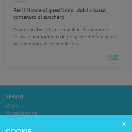
Per il Natale di quest’anno: dolci a basso
contenuto di zucchero
Panettone, biscotti, cioccolatini... La stagione
festiva è un momento di gioia, incontri familiari e,
naturalmente, di dolci deliziosi.
Leggi
SERVIZI
Clean
Housekeeping
Food
Facility
COOKIE