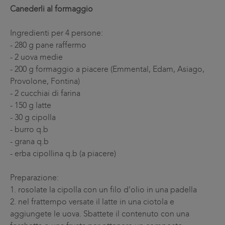
Canederli al formaggio
Ingredienti per 4 persone:
-
280 g pane raffermo
-
2 uova medie
-
200 g formaggio a piacere (Emmental, Edam, Asiago,
Provolone, Fontina)
-
2 cucchiai di farina
-
150 g latte
-
30 g cipolla
-
burro q.b
-
grana q.b
-
erba cipollina q.b (a piacere)
Preparazione:
1.
rosolate la cipolla con un filo d'olio in una padella
2.
nel frattempo versate il latte in una ciotola e
aggiungete le uova. Sbattete il contenuto con una