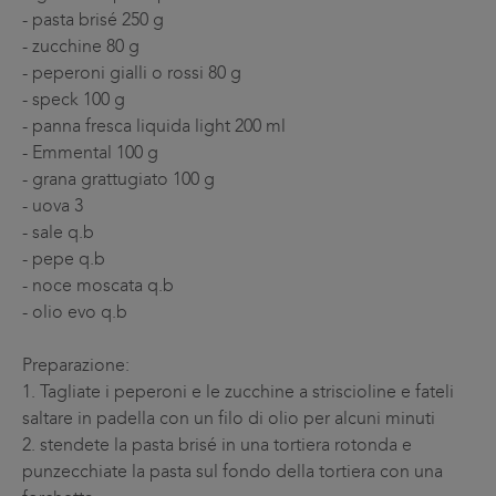
-
pasta brisé 250 g
-
zucchine 80 g
-
peperoni gialli o rossi 80 g
-
speck 100 g
-
panna fresca liquida light 200 ml
-
Emmental 100 g
-
grana grattugiato 100 g
-
uova 3
-
sale q.b
-
pepe q.b
-
noce moscata q.b
-
olio evo q.b
Preparazione:
1.
Tagliate i peperoni e le zucchine a striscioline e fateli
saltare in padella con un filo di olio per alcuni minuti
2.
stendete la pasta brisé in una tortiera rotonda e
punzecchiate la pasta sul fondo della tortiera con una