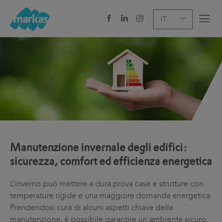
EN
DE
IT
AZIENDA
SERVIZI
SETTORE
NEWS
Manutenzione invernale degli edifici:
CAREER
sicurezza, comfort ed efficienza energetica
SEDI E CONTATTI
L’inverno può mettere a dura prova case e strutture con
temperature rigide e una maggiore domanda energetica.
Prendendosi cura di alcuni aspetti chiave della
manutenzione, è possibile garantire un ambiente sicuro,