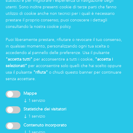
statistici e per migliorare l’esperienza di navigazione degli
INFORMAZIONI
utenti. Sono inoltre presenti cookie di terze parti che fanno
Gruppo
utilizzo di cookie anche non tecnici per i quali è necessario
prestare il proprio consenso; puoi conoscere i dettagli
Certificazioni
consultando la nostra cookie policy.
News
Lavorare in Markas
Puoi liberamente prestare, rifiutare o revocare il tuo consenso,
Markas Family
in qualsiasi momento, personalizzando ogni tua scelta o
Press
accedendo al pannello delle preferenze. Usa il pulsante
"accetta tutti"
per acconsentire a tutti i cookie,
"accetta i
selezionati"
per acconsentire solo quelli che hai scelto oppure
AREA RISERVATA
usa il pulsante
"rifiuta"
o chiudi questo banner per continuare
senza accettare.
Mappe
↓
1
servizio
Statistiche dei visitatori
↓
1
servizio
Contenuto incorporato
↓
1
servizio