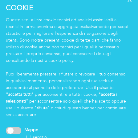
Facility
COOKIE
Logistics & Care
Servizio Eco Clean
Questo sito utilizza cookie tecnici ed analitici assimilabili ai
tecnici in forma anonima e aggregata esclusivamente per scopi
statistici e per migliorare l’esperienza di navigazione degli
INFORMAZIONI
utenti. Sono inoltre presenti cookie di terze parti che fanno
Gruppo
utilizzo di cookie anche non tecnici per i quali è necessario
prestare il proprio consenso; puoi conoscere i dettagli
Certificazioni
consultando la nostra cookie policy.
News
Lavorare in Markas
Puoi liberamente prestare, rifiutare o revocare il tuo consenso,
Markas Family
in qualsiasi momento, personalizzando ogni tua scelta o
Press
accedendo al pannello delle preferenze. Usa il pulsante
"accetta tutti"
per acconsentire a tutti i cookie,
"accetta i
selezionati"
per acconsentire solo quelli che hai scelto oppure
AREA RISERVATA
usa il pulsante
"rifiuta"
o chiudi questo banner per continuare
senza accettare.
Mappe
↓
1
servizio