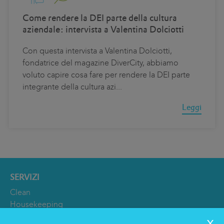
Come rendere la DEI parte della cultura
aziendale: intervista a Valentina Dolciotti
Con questa intervista a Valentina Dolciotti,
fondatrice del magazine DiverCity, abbiamo
voluto capire cosa fare per rendere la DEI parte
integrante della cultura azi
...
Leggi
SERVIZI
Clean
Housekeeping
Food