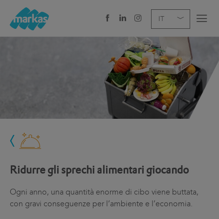
EN
DE
IT
AZIENDA
SERVIZI
SETTORE
NEWS
CAREER
Ridurre gli sprechi alimentari giocando
SEDI E CONTATTI
Ogni anno, una quantità enorme di cibo viene buttata,
con gravi conseguenze per l’ambiente e l’economia.