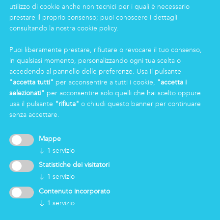
Gruppo
utilizzo di cookie anche non tecnici per i quali è necessario
prestare il proprio consenso; puoi conoscere i dettagli
Certificazioni
consultando la nostra cookie policy.
News
Lavorare in Markas
Puoi liberamente prestare, rifiutare o revocare il tuo consenso,
Markas Family
in qualsiasi momento, personalizzando ogni tua scelta o
Press
accedendo al pannello delle preferenze. Usa il pulsante
"accetta tutti"
per acconsentire a tutti i cookie,
"accetta i
selezionati"
per acconsentire solo quelli che hai scelto oppure
AREA RISERVATA
usa il pulsante
"rifiuta"
o chiudi questo banner per continuare
senza accettare.
Mappe
↓
1
servizio
Statistiche dei visitatori
↓
1
servizio
Contenuto incorporato
↓
1
servizio
Modificare le impostazioni dei cookie
Impressum