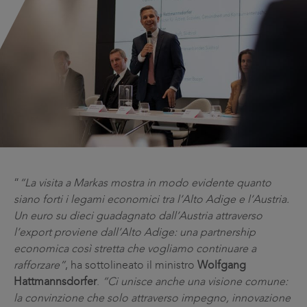
“
“La visita a Markas mostra in modo evidente quanto
siano forti i legami economici tra l’Alto Adige e l’Austria.
Un euro su dieci guadagnato dall’Austria attraverso
l’export proviene dall’Alto Adige: una partnership
economica così stretta che vogliamo continuare a
rafforzare”
, ha sottolineato il ministro
Wolfgang
Hattmannsdorfer
.
“Ci unisce anche una visione comune:
la convinzione che solo attraverso impegno, innovazione