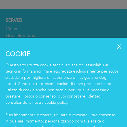
Con
SERVIZI
Clean
Housekeeping
Food
Facility
COOKIE
Logistics & Care
Servizio Eco Clean
Questo sito utilizza cookie tecnici ed analitici assimilabili ai
tecnici in forma anonima e aggregata esclusivamente per scopi
statistici e per migliorare l’esperienza di navigazione degli
INFORMAZIONI
utenti. Sono inoltre presenti cookie di terze parti che fanno
Gruppo
utilizzo di cookie anche non tecnici per i quali è necessario
prestare il proprio consenso; puoi conoscere i dettagli
Certificazioni
consultando la nostra cookie policy.
News
Lavorare in Markas
Puoi liberamente prestare, rifiutare o revocare il tuo consenso,
Markas Family
in qualsiasi momento, personalizzando ogni tua scelta o
Press