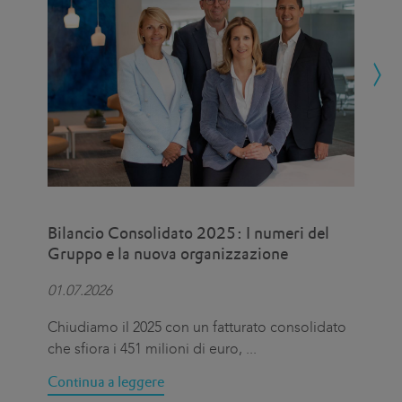
Bilancio Consolidato 2025: I numeri del
Eat
Gruppo e la nuova organizzazione
uni
pro
01.07.2026
15.
Chiudiamo il 2025 con un fatturato consolidato
Il 
che sfiora i 451 milioni di euro,
...
Int
Continua a leggere