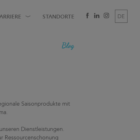
ARRIERE
STANDORTE
DE
EN
IT
gionale Saisonprodukte mit
ima.
unseren Dienstleistungen.
zur Ressourcenschonung