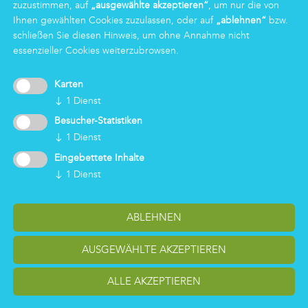
zuzustimmen, auf
„ausgewählte akzeptieren“
, um nur die von
Markas Family
Ihnen gewählten Cookies zuzulassen, oder auf
„ablehnen“
bzw.
schließen Sie diesen Hinweis, um ohne Annahme nicht
essenzieller Cookies weiterzubrowsen.
LOGIN
Karten
↓
1
Dienst
Besucher-Statistiken
↓
1
Dienst
Eingebettete Inhalte
↓
1
Dienst
ABLEHNEN
Cookieeinstellungen ändern
Impressum
Code of Conduct
Datenschutz
AUSGEWÄHLTE AKZEPTIEREN
Meldung Whistleblowing
Copyright Markas International - Italien, Österreich, Deutschland
ALLE AKZEPTIEREN