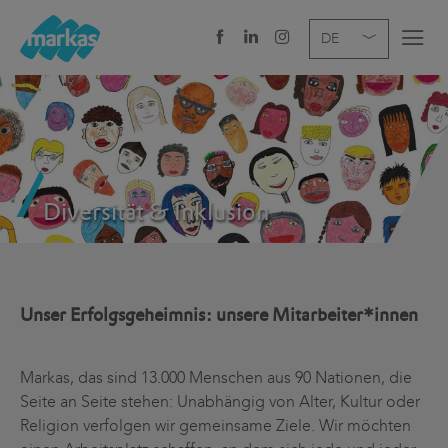
EN
DE
IT
UNTERNEHMEN
LEISTUNGEN
Diversität & Inklusion
BRANCHE
NEWS
KARRIERE
Unser Erfolgsgeheimnis: unsere Mitarbeiter*innen
STANDORTE
Markas, das sind 13.000 Menschen aus 90 Nationen, die
Seite an Seite stehen: Unabhängig von Alter, Kultur oder
Religion verfolgen wir gemeinsame Ziele. Wir möchten