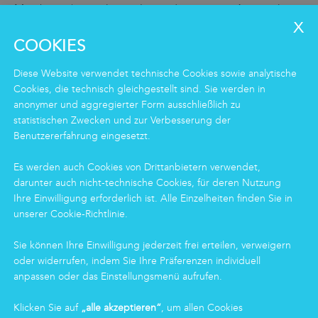
Mitarbeiter*innen kostenlos und anonym in Anspruch
genommen werden kann.
COOKIES
Diese Website verwendet technische Cookies sowie analytische
Cookies, die technisch gleichgestellt sind. Sie werden in
LEISTUNGEN
anonymer und aggregierter Form ausschließlich zu
Clean
statistischen Zwecken und zur Verbesserung der
Housekeeping
Benutzererfahrung eingesetzt.
Food
Facility
Es werden auch Cookies von Drittanbietern verwendet,
Logistics & Care
darunter auch nicht-technische Cookies, für deren Nutzung
Eco Clean-Dienstleistung
Ihre Einwilligung erforderlich ist. Alle Einzelheiten finden Sie in
unserer Cookie-Richtlinie.
INFORMATIONEN
Sie können Ihre Einwilligung jederzeit frei erteilen, verweigern
oder widerrufen, indem Sie Ihre Präferenzen individuell
Gruppe
anpassen oder das Einstellungsmenü aufrufen.
Zertifizierungen
News
Klicken Sie auf
„alle akzeptieren“
, um allen Cookies
Arbeiten bei Markas