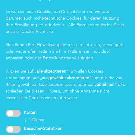
Food
Facility
Es werden auch Cookies von Drittanbietern verwendet,
Logistics & Care
darunter auch nicht-technische Cookies, für deren Nutzung
Eco Clean-Dienstleistung
Ihre Einwilligung erforderlich ist. Alle Einzelheiten finden Sie in
unserer Cookie-Richtlinie.
INFORMATIONEN
Sie können Ihre Einwilligung jederzeit frei erteilen, verweigern
oder widerrufen, indem Sie Ihre Präferenzen individuell
Gruppe
anpassen oder das Einstellungsmenü aufrufen.
Zertifizierungen
News
Klicken Sie auf
„alle akzeptieren“
, um allen Cookies
Arbeiten bei Markas
zuzustimmen, auf
„ausgewählte akzeptieren“
, um nur die von
Markas Family
Ihnen gewählten Cookies zuzulassen, oder auf
„ablehnen“
bzw.
schließen Sie diesen Hinweis, um ohne Annahme nicht
essenzieller Cookies weiterzubrowsen.
LOGIN
Karten
↓
1
Dienst
Besucher-Statistiken