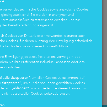
ES
e verwendet technische Cookies sowie analytische Cookies,
h gleichgestellt sind. Sie werden in anonymer und
Markas Strategy Day: Zwei
M
 Form ausschließlich zu statistischen Zwecken und zur
Events, ein Team!
ö
 der Benutzererfahrung eingesetzt.
A
ch Cookies von Drittanbietern verwendet, darunter auch
19.02.2026
wi
che Cookies, für deren Nutzung Ihre Einwilligung erforderlich
elheiten finden Sie in unserer Cookie-Richtlinie.
H
Über 600 Mitarbeitende, mehr als 20 externe
Redner und zwei besondere Veranstaltungen
...
re Einwilligung jederzeit frei erteilen, verweigern oder
12
indem Sie Ihre Präferenzen individuell anpassen oder das
menü aufrufen.
Wa
we
uf
„alle akzeptieren“
, um allen Cookies zuzustimmen, auf
ge
 akzeptieren“
, um nur die von Ihnen gewählten Cookies
oder auf
„ablehnen“
bzw. schließen Sie diesen Hinweis, um
Mehr erfahren
Me
 nicht essenzieller Cookies weiterzubrowsen.
ten