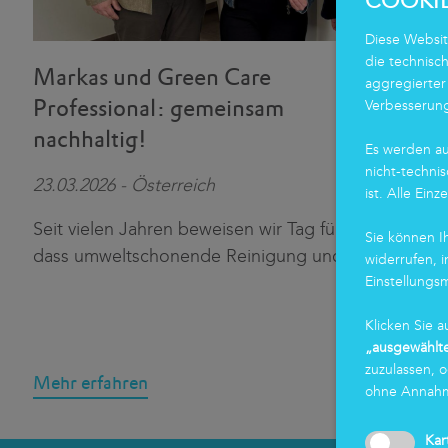
COOKI
Diese Websit
die technisc
Markas und Green Care
aggregierter
Professional: gemeinsam
Verbesserung
nachhaltig!
Es werden au
nicht-technis
23.03.2026 - Österreich
ist. Alle Einz
Seit vielen Jahren beweisen wir Tag für Tag,
Sie können Ih
dass umweltschonende Reinigung und Top
...
widerrufen, 
Einstellungs
Klicken Sie a
„ausgewählte
zuzulassen, 
Mehr erfahren
ohne Annahme
Kar