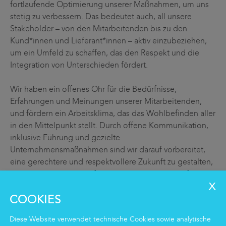
fortlaufende Optimierung unserer Maßnahmen, um uns
stetig zu verbessern. Das bedeutet auch, all unsere
Stakeholder – von den Mitarbeitenden bis zu den
Kund*innen und Lieferant*innen – aktiv einzubeziehen,
um ein Umfeld zu schaffen, das den Respekt und die
Integration von Unterschieden fördert.
Wir haben ein offenes Ohr für die Bedürfnisse,
Erfahrungen und Meinungen unserer Mitarbeitenden,
und fördern ein Arbeitsklima, das das Wohlbefinden aller
in den Mittelpunkt stellt. Durch offene Kommunikation,
inklusive Führung und gezielte
Unternehmensmaßnahmen sind wir darauf vorbereitet,
eine gerechtere und respektvollere Zukunft zu gestalten,
in der alle ihr Potenzial frei und wertgeschätzt entfalten
können.
COOKIES
Diese Website verwendet technische Cookies sowie analytische