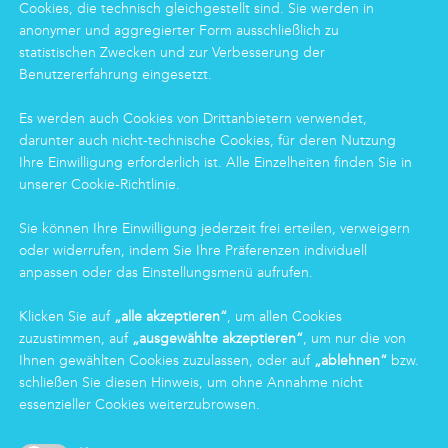
Cookies, die technisch gleichgestellt sind. Sie werden in
LEISTUNGEN
anonymer und aggregierter Form ausschließlich zu
Clean
statistischen Zwecken und zur Verbesserung der
Housekeeping
Benutzererfahrung eingesetzt.
Food
Facility
Es werden auch Cookies von Drittanbietern verwendet,
Logistics & Care
darunter auch nicht-technische Cookies, für deren Nutzung
Eco Clean-Dienstleistung
Ihre Einwilligung erforderlich ist. Alle Einzelheiten finden Sie in
unserer Cookie-Richtlinie.
INFORMATIONEN
Sie können Ihre Einwilligung jederzeit frei erteilen, verweigern
oder widerrufen, indem Sie Ihre Präferenzen individuell
Gruppe
anpassen oder das Einstellungsmenü aufrufen.
Zertifizierungen
News
Klicken Sie auf
„alle akzeptieren“
, um allen Cookies
Arbeiten bei Markas
zuzustimmen, auf
„ausgewählte akzeptieren“
, um nur die von
Markas Family
Ihnen gewählten Cookies zuzulassen, oder auf
„ablehnen“
bzw.
schließen Sie diesen Hinweis, um ohne Annahme nicht
essenzieller Cookies weiterzubrowsen.
LOGIN