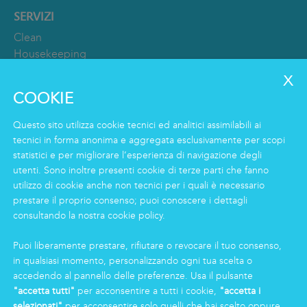
SERVIZI
Clean
Housekeeping
Food
Facility
COOKIE
Logistics & Care
Servizio Eco Clean
Questo sito utilizza cookie tecnici ed analitici assimilabili ai
tecnici in forma anonima e aggregata esclusivamente per scopi
statistici e per migliorare l’esperienza di navigazione degli
INFORMAZIONI
utenti. Sono inoltre presenti cookie di terze parti che fanno
Gruppo
utilizzo di cookie anche non tecnici per i quali è necessario
prestare il proprio consenso; puoi conoscere i dettagli
Certificazioni
consultando la nostra cookie policy.
News
Lavorare in Markas
Puoi liberamente prestare, rifiutare o revocare il tuo consenso,
Markas Family
in qualsiasi momento, personalizzando ogni tua scelta o
Press
accedendo al pannello delle preferenze. Usa il pulsante
"accetta tutti"
per acconsentire a tutti i cookie,
"accetta i
selezionati"
per acconsentire solo quelli che hai scelto oppure