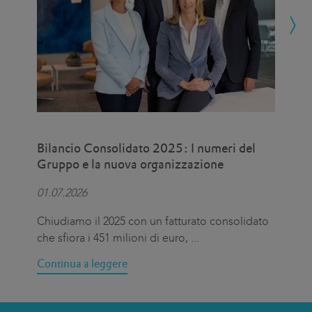
Bilancio Consolidato 2025: I numeri del
Eat
Gruppo e la nuova organizzazione
uni
pro
01.07.2026
15.
Chiudiamo il 2025 con un fatturato consolidato
Il 
che sfiora i 451 milioni di euro,
...
Int
Continua a leggere
Con