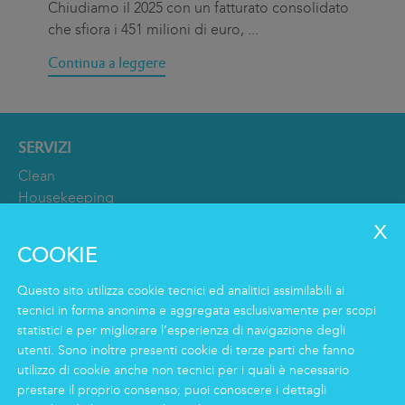
Chiudiamo il 2025 con un fatturato consolidato
Il 
che sfiora i 451 milioni di euro,
...
Int
Continua a leggere
Con
SERVIZI
Clean
Housekeeping
Food
Facility
COOKIE
Logistics & Care
Servizio Eco Clean
Questo sito utilizza cookie tecnici ed analitici assimilabili ai
tecnici in forma anonima e aggregata esclusivamente per scopi
statistici e per migliorare l’esperienza di navigazione degli
INFORMAZIONI
utenti. Sono inoltre presenti cookie di terze parti che fanno
Gruppo
utilizzo di cookie anche non tecnici per i quali è necessario
prestare il proprio consenso; puoi conoscere i dettagli
Certificazioni