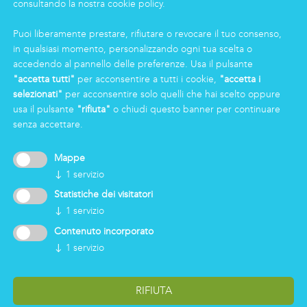
consultando la nostra cookie policy.
News
Lavorare in Markas
Puoi liberamente prestare, rifiutare o revocare il tuo consenso,
Markas Family
in qualsiasi momento, personalizzando ogni tua scelta o
Press
accedendo al pannello delle preferenze. Usa il pulsante
"accetta tutti"
per acconsentire a tutti i cookie,
"accetta i
selezionati"
per acconsentire solo quelli che hai scelto oppure
AREA RISERVATA
usa il pulsante
"rifiuta"
o chiudi questo banner per continuare
senza accettare.
Mappe
↓
1
servizio
Statistiche dei visitatori
↓
1
servizio
Contenuto incorporato
↓
1
servizio
Modificare le impostazioni dei cookie
Impressum
Politica Aziendale Integrata
Codice Etico
RIFIUTA
Dichiarazione Benessere Animale
Modello 231