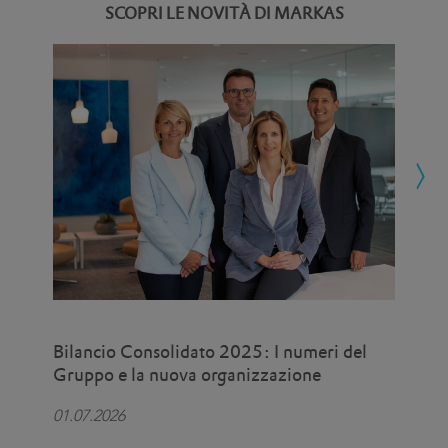
SCOPRI LE NOVITÀ DI MARKAS
Bilancio Consolidato 2025: I numeri del
Eat
Gruppo e la nuova organizzazione
uni
pro
01.07.2026
15.