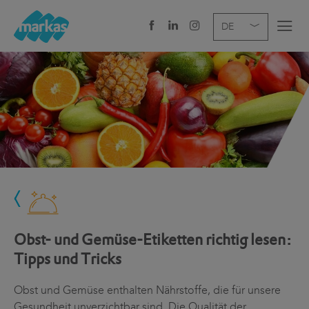
EN
DE
IT
UNTERNEHMEN
LEISTUNGEN
BRANCHE
NEWS
KARRIERE
Obst- und Gemüse-Etiketten richtig lesen:
STANDORTE
Tipps und Tricks
Obst und Gemüse enthalten Nährstoffe, die für unsere
Gesundheit unverzichtbar sind. Die Qualität der