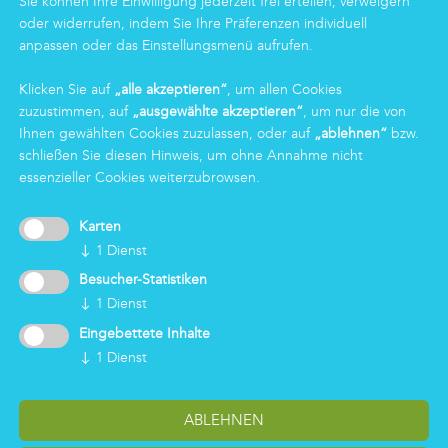
Sie können Ihre Einwilligung jederzeit frei erteilen, verweigern
oder widerrufen, indem Sie Ihre Präferenzen individuell
Gruppe
anpassen oder das Einstellungsmenü aufrufen.
Zertifizierungen
News
Klicken Sie auf
„alle akzeptieren“
, um allen Cookies
Arbeiten bei Markas
zuzustimmen, auf
„ausgewählte akzeptieren“
, um nur die von
Markas Family
Ihnen gewählten Cookies zuzulassen, oder auf
„ablehnen“
bzw.
schließen Sie diesen Hinweis, um ohne Annahme nicht
essenzieller Cookies weiterzubrowsen.
LOGIN
Karten
↓
1
Dienst
Besucher-Statistiken
↓
1
Dienst
Eingebettete Inhalte
↓
1
Dienst
ABLEHNEN
Cookieeinstellungen ändern
Impressum