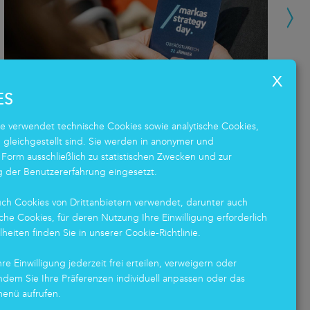
ES
e verwendet technische Cookies sowie analytische Cookies,
h gleichgestellt sind. Sie werden in anonymer und
Markas Strategy Day: Zwei
M
 Form ausschließlich zu statistischen Zwecken und zur
Events, ein Team!
ö
 der Benutzererfahrung eingesetzt.
A
ch Cookies von Drittanbietern verwendet, darunter auch
19.02.2026
wi
che Cookies, für deren Nutzung Ihre Einwilligung erforderlich
elheiten finden Sie in unserer Cookie-Richtlinie.
H
Über 600 Mitarbeitende, mehr als 20 externe
Redner und zwei besondere Veranstaltungen
...
re Einwilligung jederzeit frei erteilen, verweigern oder
12
indem Sie Ihre Präferenzen individuell anpassen oder das
menü aufrufen.
Wa