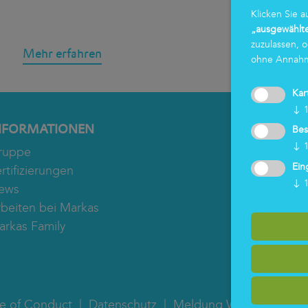
Klicken Sie a
„ausgewählte
zuzulassen, 
Mehr erfahren
ohne Annahme
Kar
↓
NFORMATIONEN
Bes
↓
ruppe
Ein
rtifizierungen
↓
ews
rbeiten bei Markas
arkas Family
e of Conduct
Datenschutz
Meldung Whistleblowin