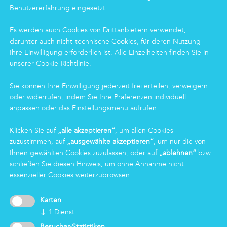
Housekeeping
Benutzererfahrung eingesetzt.
Food
Facility
Es werden auch Cookies von Drittanbietern verwendet,
Logistics & Care
darunter auch nicht-technische Cookies, für deren Nutzung
Eco Clean-Dienstleistung
Ihre Einwilligung erforderlich ist. Alle Einzelheiten finden Sie in
unserer Cookie-Richtlinie.
INFORMATIONEN
Sie können Ihre Einwilligung jederzeit frei erteilen, verweigern
oder widerrufen, indem Sie Ihre Präferenzen individuell
Gruppe
anpassen oder das Einstellungsmenü aufrufen.
Zertifizierungen
News
Klicken Sie auf
„alle akzeptieren“
, um allen Cookies
Arbeiten bei Markas
zuzustimmen, auf
„ausgewählte akzeptieren“
, um nur die von
Markas Family
Ihnen gewählten Cookies zuzulassen, oder auf
„ablehnen“
bzw.
schließen Sie diesen Hinweis, um ohne Annahme nicht
essenzieller Cookies weiterzubrowsen.
LOGIN
Karten
↓
1
Dienst
Besucher-Statistiken