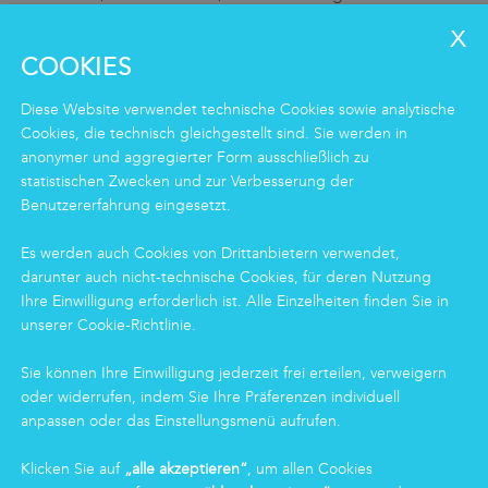
Mehr erfahren
Meh
COOKIES
Diese Website verwendet technische Cookies sowie analytische
Cookies, die technisch gleichgestellt sind. Sie werden in
LEISTUNGEN
anonymer und aggregierter Form ausschließlich zu
Clean
statistischen Zwecken und zur Verbesserung der
Housekeeping
Benutzererfahrung eingesetzt.
Food
Facility
Es werden auch Cookies von Drittanbietern verwendet,
Logistics & Care
darunter auch nicht-technische Cookies, für deren Nutzung
Eco Clean-Dienstleistung
Ihre Einwilligung erforderlich ist. Alle Einzelheiten finden Sie in
unserer Cookie-Richtlinie.
INFORMATIONEN
Sie können Ihre Einwilligung jederzeit frei erteilen, verweigern
oder widerrufen, indem Sie Ihre Präferenzen individuell
Gruppe
anpassen oder das Einstellungsmenü aufrufen.
Zertifizierungen
News
Klicken Sie auf
„alle akzeptieren“
, um allen Cookies
Arbeiten bei Markas