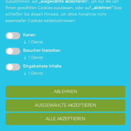
zuzustimmen, auf
„ausgewählte akzeptieren“
, um nur die von
Markas Family
Ihnen gewählten Cookies zuzulassen, oder auf
„ablehnen“
bzw.
schließen Sie diesen Hinweis, um ohne Annahme nicht
essenzieller Cookies weiterzubrowsen.
LOGIN
Karten
↓
1
Dienst
Besucher-Statistiken
↓
1
Dienst
Eingebettete Inhalte
↓
1
Dienst
ABLEHNEN
Cookieeinstellungen ändern
Impressum
Code of Conduct
Datenschutz
AUSGEWÄHLTE AKZEPTIEREN
Meldung Whistleblowing
Copyright Markas International - Italien, Österreich, Deutschland
ALLE AKZEPTIEREN